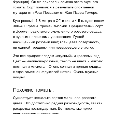
Франция). Он же прислал и
семена
этого вкусного
томата. Сорт появился в результате спонтанной
мутации от «Роза Пессака» от Жан-Пьера Тежеро.
Куст рослый, 1,8 метра в ОГ, в кисти 4-5 плодов весом
300-450 грамм. Урожай высокий. Среднеспелый сорт
в форме правильного округленного розового сердца,
с пухлыми плечиками у основания. Густой
насыщенный розовый цвет, глянцевая поверхность,
ни единой трещинки или невызревшего участка.
Это все придает плодам «вкусный» и красивый вид.
Цвет — малиново-розовый, такого же цвета и мякоть:
плотная и мясистая. Очень сочная и пряная сладкая
с едва заметной фруктовой ноткой. Очень вкусные
плоды!
Похожие томаты:
Существует несколько сортов малиново-розового
цвета. Это достаточно редкая разновидность, так как
расцветка нестандартная. Вот несколько ярких
примеров таких вариантов: